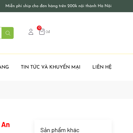
Miễn phí ship cho đơn hàng trên 200k nội thành Hà Nội
0
0
₫
ÀNG
TIN TỨC VÀ KHUYẾN MẠI
LIÊN HỆ
 An
Sản phẩm khác