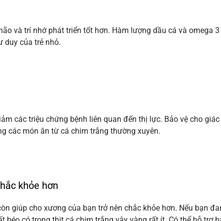
o và trí nhớ phát triển tốt hơn. Hàm lượng dầu cá và omega 3 
ư duy của trẻ nhỏ.
giảm các triệu chứng bệnh liên quan đến thị lực. Bảo vệ cho giác
ụng các món ăn từ cá chim trắng thường xuyên.
chắc khỏe hơn
 còn giúp cho xương của bạn trở nên chắc khỏe hơn. Nếu bạn đa
 béo có trong thịt cá chim trắng vây vàng rất ít. Có thể hỗ trợ 