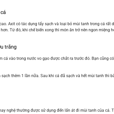
 cá
 cao. Axit có tác dụng tẩy sạch và loại bỏ mùi tanh trong cá rấ
c hơn. Từ đó, khi chế biến xong thì món ăn trở nên ngon miệng 
u trắng
âm cá vào trong nước vo gạo được chắt ra trước đó. Bạn cũng c
m sạch thêm 1 lần nữa. Sau khi cá đã sạch và hết mùi tanh thì
hay nghệ thường được sử dụng đến lấn át đi mùi tanh của cá. T