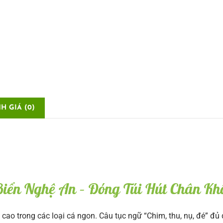
số
lượng
H GIÁ (0)
ển Nghệ An – Đóng Túi Hút Chân Khô
ao trong các loại cá ngon. Câu tục ngữ “Chim, thu, nụ, đé” đủ 