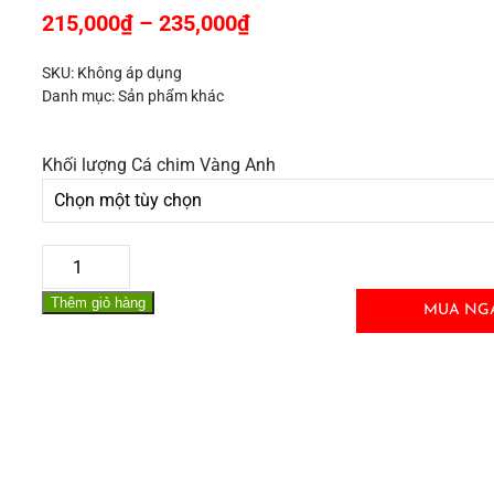
215,000
₫
–
235,000
₫
SKU:
Không áp dụng
Danh mục:
Sản phẩm khác
Khối lượng Cá chim Vàng Anh
Cá
Chim
Thêm giỏ hàng
Vàng
MUA NG
Anh
làm
sạch,
biển
Nghệ
An