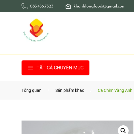
083.456.7323
khanhlongfood@gmail.com
Skip to main content
TẤT CẢ CHUYÊN MỤC
Tổng quan
Sản phẩm khác
Cá Chim Vàng Anh 