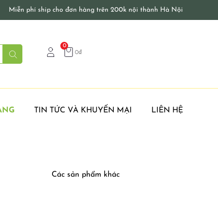
Miễn phí ship cho đơn hàng trên 200k nội thành Hà Nội
0
0
₫
ÀNG
TIN TỨC VÀ KHUYẾN MẠI
LIÊN HỆ
Các sản phẩm khác
Hải Sản
Khuyến mại trong ngày