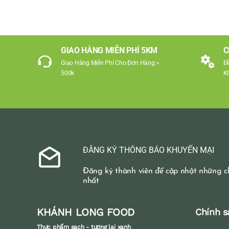
GIAO HÀNG MIỄN PHÍ 5KM
C
Giao Hàng Miễn Phí Cho Đơn Hàng >
Đ
500k
K
ĐĂNG KÝ THÔNG BÁO KHUYẾN MẠI
Đăng ký thành viên để cập nhật những c
nhất
KHÁNH LONG FOOD
Chính s
Thực phẩm sạch - tương lai xanh