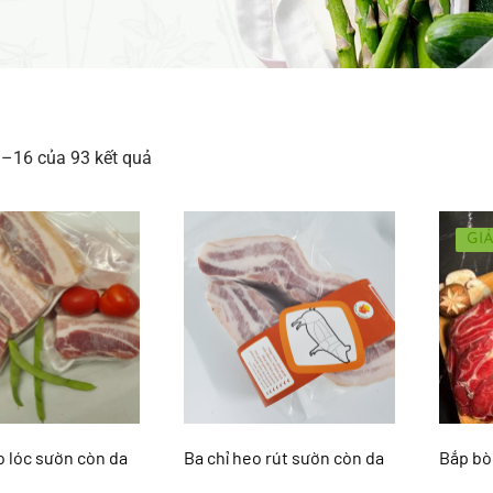
1–16 của 93 kết quả
GIẢ
o lóc sườn còn da
Ba chỉ heo rút sườn còn da
Bắp bò