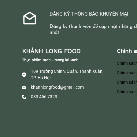
ĐĂNG KÝ THÔNG BÁO KHUYẾN MẠI
Đăng ký thành viên để cập nhật những c
nhất
KHÁNH LONG FOOD
Chính s
Thực phẩm sạch - tương lai xanh
Chính sác
109 Trường Chinh, Quận. Thanh Xuân,
Chính sác
TP. Hà Nội
Chính sác
khanhlongfood@gmail.com
Chính sác
083 456 7323