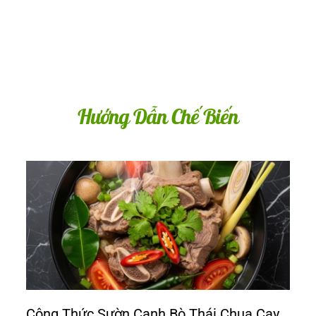
Hướng Dẫn Chế Biến
Công Thức Sườn Canh Bò Thái Chua Cay