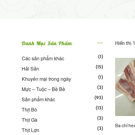
Danh Mục Sản Phẩm
Hiển thị 
(1)
Các sản phẩm khác
(15)
Hải Sản
(1)
Khuyến mại trong ngày
(3)
Mực – Tuộc – Bề Bề
(93)
Sản phẩm khác
(13)
Thịt Bò
(3)
Thịt Gà
Ba chỉ he
(3)
Thịt Lợn