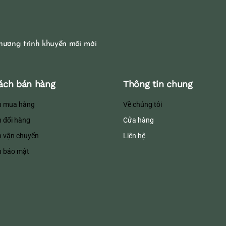
hương trình khuyến mãi mới
ách bán hàng
Thông tin chung
h mua hàng
Về chúng tôi
h đổi hàng
Cửa hàng
h vận chuyển
Liên hệ
h bảo mật