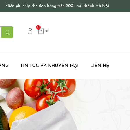
Miễn phí ship cho đơn hàng trên 200k nội thành Hà Nội
0
0
₫
ÀNG
TIN TỨC VÀ KHUYẾN MẠI
LIÊN HỆ