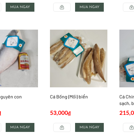
MUA NGAY
MUA NGAY
nguyên con
Cá Bống (Mối) biển
Cá Chi
sạch, 
₫
53,000
₫
215,
MUA NGAY
MUA NGAY