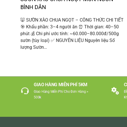
BÌNH DÂN
🐷 SƯỜN XÀO CHUA NGỌT – CÔNG THỨC CHI TIẾT
🎯 Khẩu phần: 3–4 người ăn ⏰ Thời gian: 40–50
phút 💰 Chi phí ước tính: ~60.000–80.000đ/500g
sườn (tùy loại) ✅ NGUYÊN LIỆU Nguyên liệu Số
lượng Sườn…
GIAO HÀNG MIỄN PHÍ 5KM
C
Giao Hàng Miễn Phí Cho Đơn Hàng >
Đ
500k
K