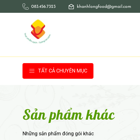
083.456.7323
khanhlongfood@gmail.com
Skip to main content
TẤT CẢ CHUYÊN MỤC
Sản phẩm khác
Những sản phẩm đóng gói khác