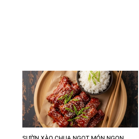
SƯỜN XÀO CHUA NGỌT MÓN NGON