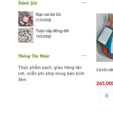
Đánh Giá
Nạc vai bò Úc
215,000
₫
Tuộc cấp đông dời
165,000
₫
Thông Tin Khác
Thực phẩm sạch, giao hàng tận
Cá hồi cắ
nơi, miễn phí ship trong bán kính
3km
265,00