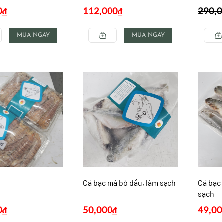
0
₫
112,000
₫
290,
MUA NGAY
MUA NGAY
Cá bạc má bỏ đầu, làm sạch
Cá bạc
sạch
0
₫
50,000
₫
49,0