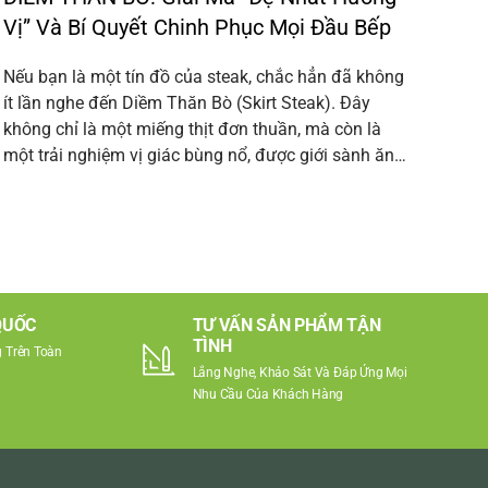
Vị” Và Bí Quyết Chinh Phục Mọi Đầu Bếp
Lạn
Nếu bạn là một tín đồ của steak, chắc hẳn đã không
Ngày
ít lần nghe đến Diềm Thăn Bò (Skirt Steak). Đây
đến 
không chỉ là một miếng thịt đơn thuần, mà còn là
hiểu
một trải nghiệm vị giác bùng nổ, được giới sành ăn…
nên 
QUỐC
TƯ VẤN SẢN PHẨM TẬN
TÌNH
 Trên Toàn
Lắng Nghe, Khảo Sát Và Đáp Ứng Mọi
Nhu Cầu Của Khách Hàng