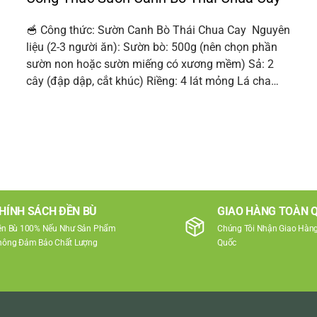
🥣 Công thức: Sườn Canh Bò Thái Chua Cay Nguyên
liệu (2-3 người ăn): Sườn bò: 500g (nên chọn phần
sườn non hoặc sườn miếng có xương mềm) Sả: 2
cây (đập dập, cắt khúc) Riềng: 4 lát mỏng Lá cha…
HÍNH SÁCH ĐỀN BÙ
GIAO HÀNG TOÀN 
ền Bù 100% Nếu Như Sản Phẩm
Chúng Tôi Nhận Giao Hàng
hông Đảm Bảo Chất Lượng
Quốc