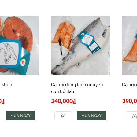
t khúc
Cá hồi đông lạnh nguyên
Cá hồi
con bỏ đầu
0
₫
240,000
₫
390,
MUA NGAY
MUA NGAY