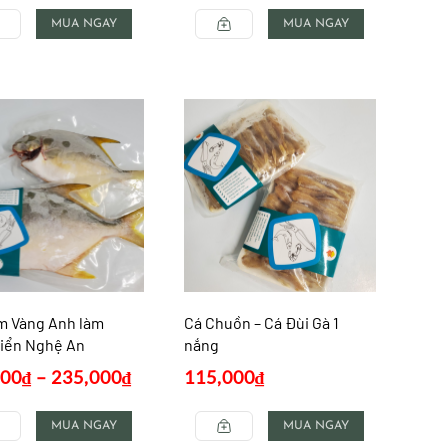
MUA NGAY
MUA NGAY
m Vàng Anh làm
Cá Chuồn – Cá Đùi Gà 1
biển Nghệ An
nắng
000
₫
–
235,000
₫
115,000
₫
MUA NGAY
MUA NGAY