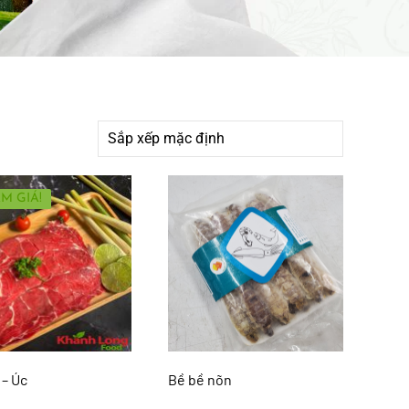
M GIÁ!
 – Úc
Bề bề nõn