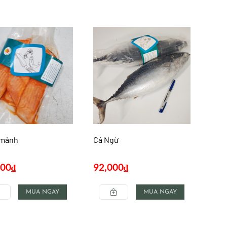
 mảnh
Cá Ngừ
000
₫
92,000
₫
MUA NGAY
MUA NGAY