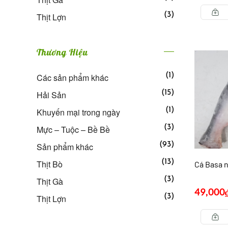
(3)
Thịt Lợn
Thương Hiệu
(1)
Các sản phẩm khác
(15)
Hải Sản
(1)
Khuyến mại trong ngày
(3)
Mực – Tuộc – Bề Bề
(93)
Sản phẩm khác
(13)
Thịt Bò
Cá Basa 
(3)
Thịt Gà
49,000
(3)
Thịt Lợn