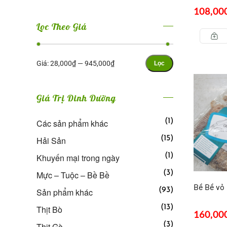
108,00
Lọc Theo Giá
Giá:
28,000₫
—
945,000₫
Lọc
Giá Trị Dinh Dưỡng
(1)
Các sản phẩm khác
(15)
Hải Sản
(1)
Khuyến mại trong ngày
(3)
Mực – Tuộc – Bề Bề
Bề Bề vỏ
(93)
Sản phẩm khác
(13)
Thịt Bò
160,00
(3)
Thịt Gà