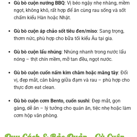
Gù bò cuộn nướng BBQ
: Vị béo ngậy nhẹ nhàng, mềm
ngọt, không khô, rất hợp để ăn cùng rau sống và sốt
chấm kiểu Hàn hoặc Nhật.
Gù bò cuộn áp chảo sốt tiêu đen/miso
: Sang trọng,
thơm nức, phù hợp cho bữa tối kiểu Âu tại gia.
Gù bò cuộn lẩu nhúng
: Nhúng nhanh trong nước lẩu
nóng – thịt chín mềm, mỡ tan đều, ngọt nước.
Gù bò cuộn cuốn nấm kim châm hoặc măng tây
: Đổi
vị, đẹp mắt, cân bằng giữa đạm và rau – phù hợp cho
thực đơn eat clean.
Gù bò cuộn cơm Bento, cuốn sushi
: Đẹp mắt, gọn
gàng, dễ ăn – lý tưởng cho quán ăn, tiệc nhẹ hoặc làm
cơm hộp văn phòng.