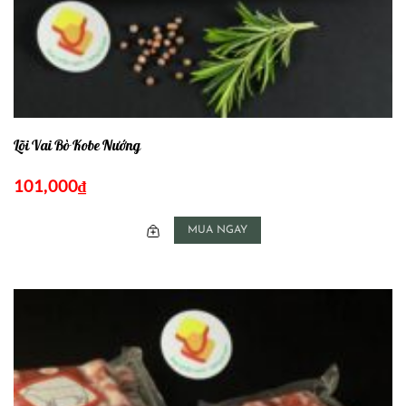
Lõi Vai Bò Kobe Nướng
101,000
₫
MUA NGAY