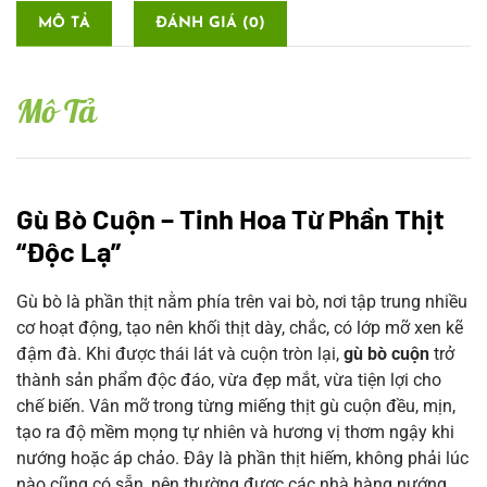
MÔ TẢ
ĐÁNH GIÁ (0)
Mô Tả
Gù Bò Cuộn – Tinh Hoa Từ Phần Thịt
“Độc Lạ”
Gù bò là phần thịt nằm phía trên vai bò, nơi tập trung nhiều
cơ hoạt động, tạo nên khối thịt dày, chắc, có lớp mỡ xen kẽ
đậm đà. Khi được thái lát và cuộn tròn lại,
gù bò cuộn
trở
thành sản phẩm độc đáo, vừa đẹp mắt, vừa tiện lợi cho
chế biến. Vân mỡ trong từng miếng thịt gù cuộn đều, mịn,
tạo ra độ mềm mọng tự nhiên và hương vị thơm ngậy khi
nướng hoặc áp chảo. Đây là phần thịt hiếm, không phải lúc
nào cũng có sẵn, nên thường được các nhà hàng nướng,