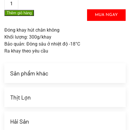
Gù
Bò
Thêm giỏ hàng
Cuộn
MUA NGAY
số
lượng
Đóng khay hút chân không
Khối lượng: 300g/khay
Bảo quản: Đông sâu ở nhiệt độ -18°C
Ra khay theo yêu cầu
Sản phẩm khác
Thịt Lợn
Hải Sản