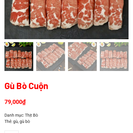
Gù Bò Cuộn
79,000
₫
Danh mục:
Thịt Bò
Thẻ:
gù
,
gù bò