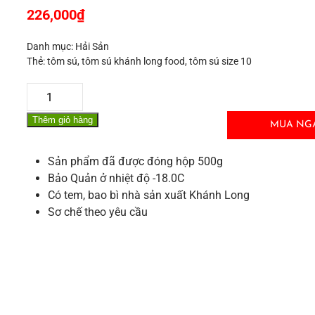
226,000
₫
Danh mục:
Hải Sản
Thẻ:
tôm sú
,
tôm sú khánh long food
,
tôm sú size 10
Tôm
Sú
Thêm giỏ hàng
Khánh
MUA NG
Long
–
Sản phẩm đã được đóng hộp 500g
Size
Bảo Quản ở nhiệt độ -18.0C
10
Có tem, bao bì nhà sản xuất Khánh Long
(Hộp
Sơ chế theo yêu cầu
10
con)
số
lượng