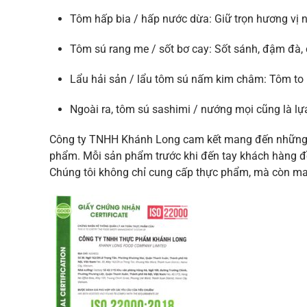
Tôm hấp bia / hấp nước dừa: Giữ trọn hương vị n
Tôm sú rang me / sốt bơ cay: Sốt sánh, đậm đà,
Lẩu hải sản / lẩu tôm sú nấm kim châm: Tôm to n
Ngoài ra, tôm sú sashimi / nướng mọi cũng là lự
Công ty TNHH Khánh Long cam kết mang đến những sả
phẩm. Mỗi sản phẩm trước khi đến tay khách hàng đều 
Chúng tôi không chỉ cung cấp thực phẩm, mà còn ma