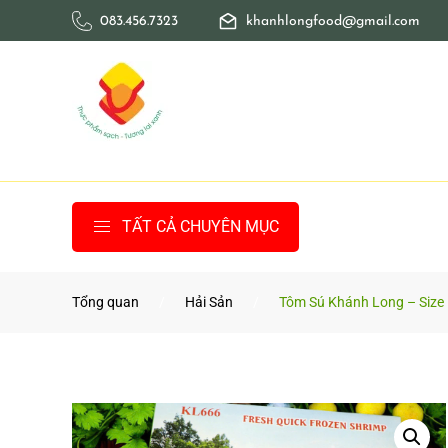
083.456.7323
khanhlongfood@gmail.com
Skip to main content
TẤT CẢ CHUYÊN MỤC
Tổng quan
Hải Sản
Tôm Sú Khánh Long – Size 