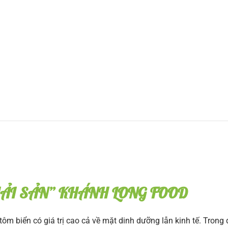
 HẢI SẢN” KHÁNH LONG FOOD
m biển có giá trị cao cả về mặt dinh dưỡng lẫn kinh tế. Trong