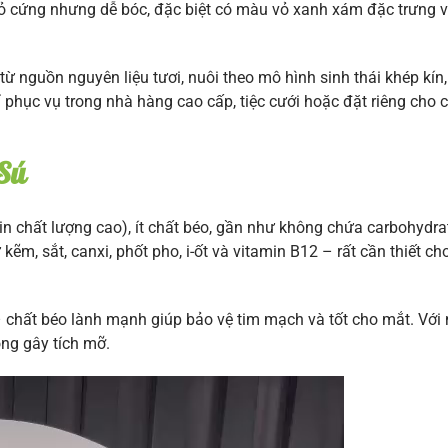
 vỏ cứng nhưng dễ bóc, đặc biệt có màu vỏ xanh xám đặc trưng v
ừ nguồn nguyên liệu tươi, nuôi theo mô hình sinh thái khép kín
 phục vụ trong nhà hàng cao cấp, tiệc cưới hoặc đặt riêng cho c
 Sú
in chất lượng cao), ít chất béo, gần như không chứa carbohydr
 kẽm, sắt, canxi, phốt pho, i-ốt và vitamin B12 – rất cần thiết c
chất béo lành mạnh giúp bảo vệ tim mạch và tốt cho mắt. Với n
ng gây tích mỡ.