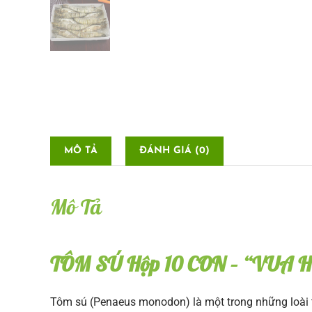
MÔ TẢ
ĐÁNH GIÁ (0)
Mô Tả
TÔM SÚ Hộp 10 CON – “VUA
Tôm sú (Penaeus monodon) là một trong những loài tô