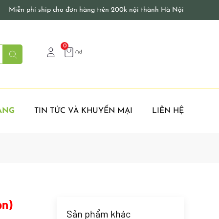
Miễn phí ship cho đơn hàng trên 200k nội thành Hà Nội
0
0
₫
ÀNG
TIN TỨC VÀ KHUYẾN MẠI
LIÊN HỆ
on)
Sản phẩm khác