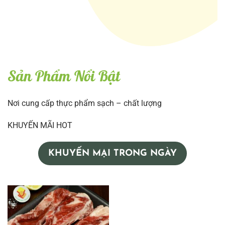
Sản Phẩm Nổi Bật
Nơi cung cấp thực phẩm sạch – chất lượng
KHUYẾN MÃI HOT
KHUYẾN MẠI TRONG NGÀY