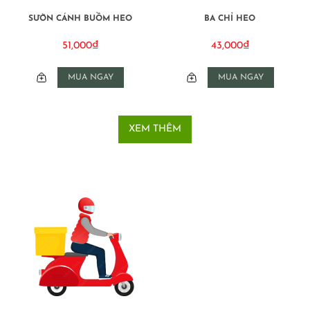
SƯỜN CÁNH BUỒM HEO
BA CHỈ HEO
51,000
₫
43,000
₫
MUA NGAY
MUA NGAY
XEM THÊM